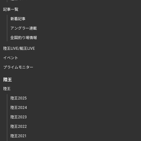
記事一覧
新着記事
アングラー連載
全国釣り場情報
陸王LIVE/艇王LIVE
イベント
プライムモニター
陸王
陸王
陸王2025
陸王2024
陸王2023
陸王2022
陸王2021