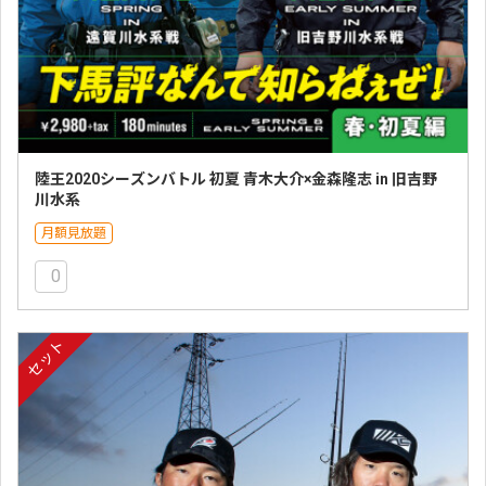
陸王2020シーズンバトル 初夏 青木大介×金森隆志 in 旧吉野
川水系
月額見放題
0
セット