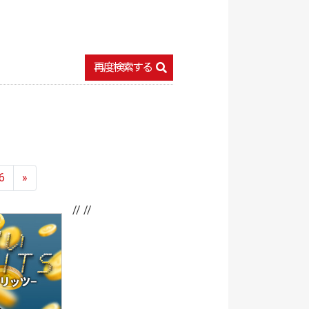
再度検索する
6
»
// //