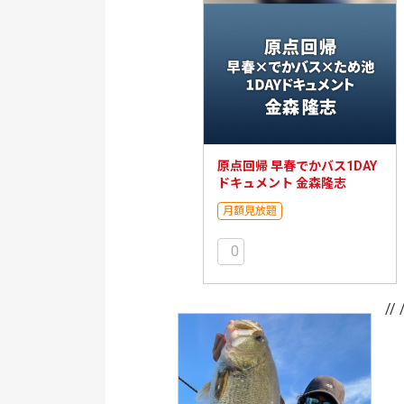
原点回帰 早春でかバス1DAY
ドキュメント 金森隆志
月額見放題
0
// 