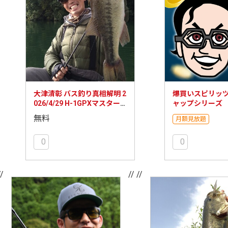
大津清彰 バス釣り真相解明 2
爆買いスピリッツ
026/4/29 H-1GPXマスター
ャップシリーズ
ズカップ新利根川 総括
無料
月額見放題
0
0
//
// //