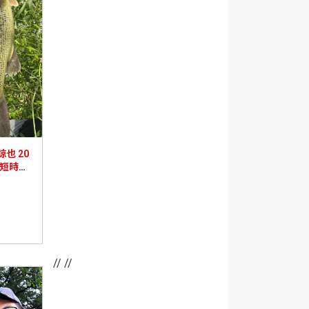
也 20
7 短時間
調！
// //