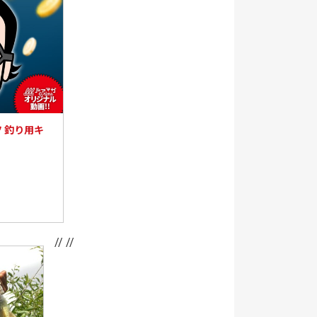
 釣り用キ
// //