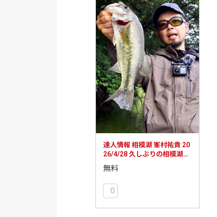
達人情報 相模湖 峯村祐貴 20
26/4/28 久しぶりの相模湖情
報
無料
0