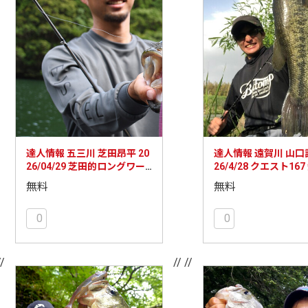
達人情報 五三川 芝田昂平 20
達人情報 遠賀川 山口諒
26/04/29 芝田的ロングワー
26/4/28 クエスト16
ムの使い分け
おかっぱり釣行が好
無料
無料
0
0
//
// //