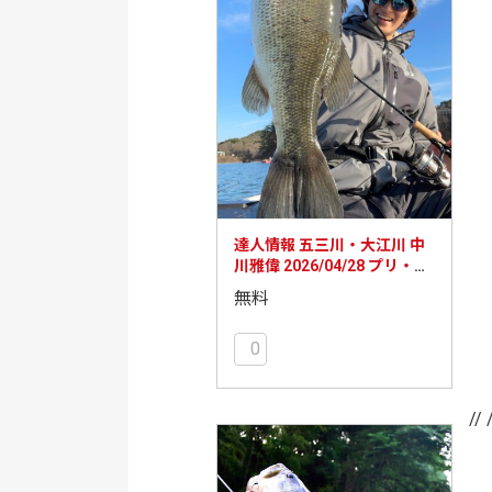
達人情報 五三川・大江川 中
川雅偉 2026/04/28 プリ・ポ
ストスポーンの長良川
無料
0
// 