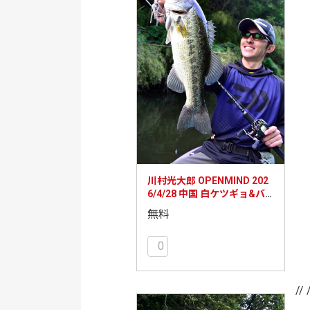
川村光大郎 OPENMIND 202
6/4/28 中国 白ケツギョ&バ
ラマンディ釣行
無料
0
// 