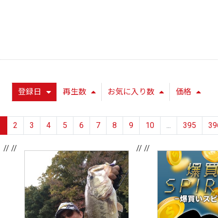
登録日
再生数
お気に入り数
価格
1
2
3
4
5
6
7
8
9
10
...
395
39
// //
// //