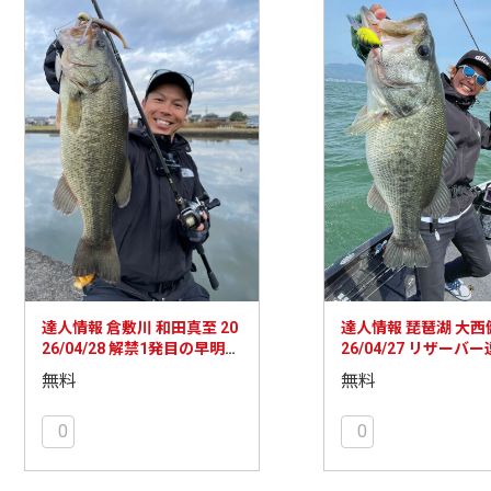
達人情報 倉敷川 和田真至 20
達人情報 琵琶湖 大西健
26/04/28 解禁1発目の早明浦
26/04/27 リザーバ
ダムへ
ゾワゾワ炸裂！
無料
無料
0
0