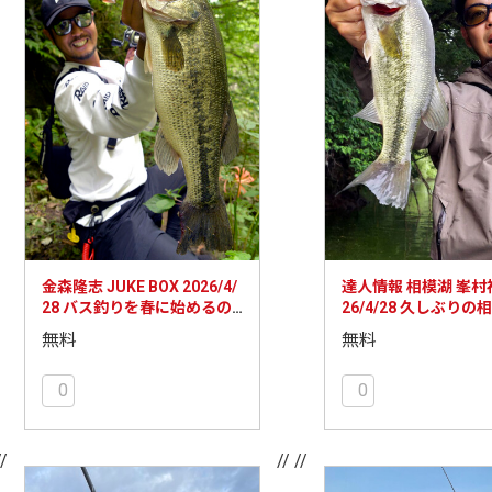
金森隆志 JUKE BOX 2026/4/
達人情報 相模湖 峯村祐
28 バス釣りを春に始めるの
26/4/28 久しぶりの
は？
報
無料
無料
0
0
//
// //