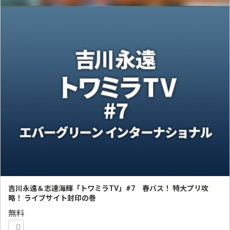
吉川永遠＆志達海輝「トワミラTV」#7 春バス！ 特大プリ攻
略！ ライブサイト封印の巻
無料
0