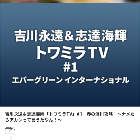
吉川永遠＆志達海輝「トワミラTV」#1 春の淀川攻略 ～ナメた
らアカンって言うたやん！～
無料
0