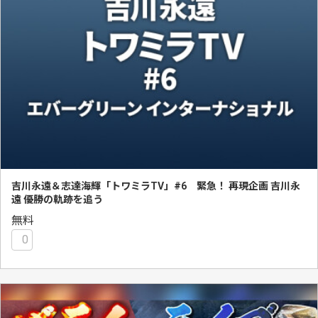
吉川永遠＆志達海輝「トワミラTV」#6 緊急！ 再現企画 吉川永
遠 優勝の軌跡を追う
無料
0