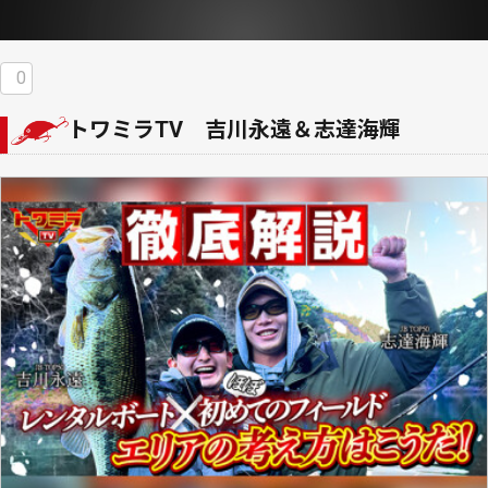
0
トワミラTV 吉川永遠＆志達海輝