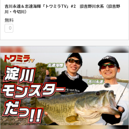
吉川永遠＆志達海輝「トワミラTV」#2 旧吉野川水系（旧吉野
川・今切川）
無料
0