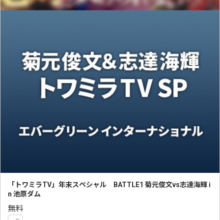
「トワミラTV」年末スペシャル BATTLE1 菊元俊文vs志達海輝 i
n 池原ダム
無料