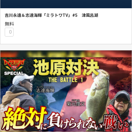
吉川永遠＆志達海輝「ミラトワTV」#5 津風呂湖
無料
0