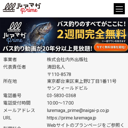
事業者
株式会社内外出版社
代表責任者
清田名人
〒110-8578
所在地
東京都台東区東上野2丁目1番11号
サンフィールドビル
電話番号
03-5830-0368
電話受付時間
10:00～17:00
メールアドレス
luremaga_prime@naigai-p.co.jp
URL
https://prime.luremaga.jp
Webサイトのプランページをご参照く