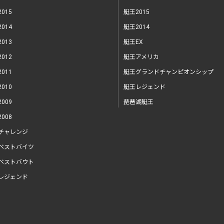
015
艇王2015
014
艇王2014
013
艇王EX
012
艇王アメリカ
011
艇王グランドチャンピオンシップ
010
艇王レジェンド
009
琵琶湖艇王
008
チャレンジ
ベストバイツ
ベストバウト
レジェンド