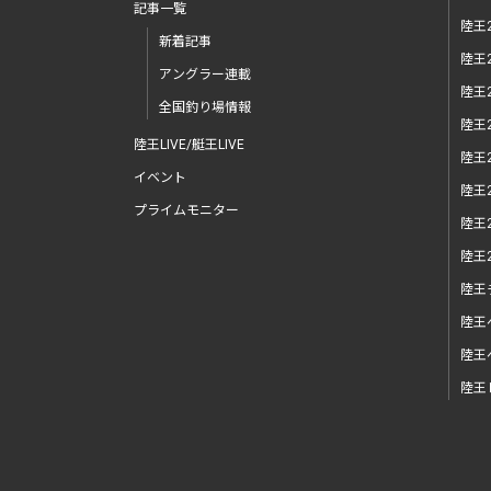
記事一覧
陸王2
新着記事
陸王2
アングラー連載
陸王2
全国釣り場情報
陸王2
陸王LIVE/艇王LIVE
陸王2
イベント
陸王2
プライムモニター
陸王2
陸王2
陸王
陸王
陸王
陸王