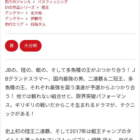
釣りのジャンル
>
バスフィッシング
DVD作品シリーズ
>
陸王
アングラー
>
北大祐
アングラー
>
伊藤巧
釣行エリア
>
日指ダム
春
大分県
JBの、陸の、艇の、そして多魚種の王がぶつかり合う！ J
Bグランドスラマー、国内最強の男、二連覇＆二冠王、多
魚種の王、それぞれ最強を謳う漢達が予選からぶつかり合
う！ 他では観れない組合せと、限界突破パフォーマン
ス。ギリギリの戦いだからこそ生まれるドラマが、テクニ
ックがある！
史上初の陸王二連覇、そして2017年は艇王チャンプのタ