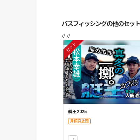
バスフィッシングの他のセッ
// //
セット
艇王2025
月額見放題
0