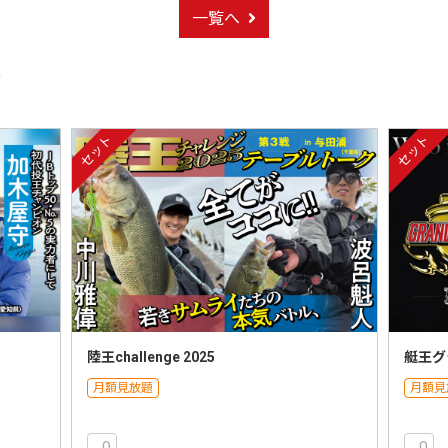
一覧へ
ト
セット
セット
陸王challenge 2025
艇王グ
月額見放題
月額見
0
0