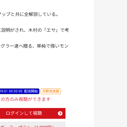
マップと共に全解説している。
に説明がされ、木村の「エサ」で考
ングラー達へ贈る、単純で強いモン
09-01 00:00:00
配信開始
月額見放題
員の方のみ視聴ができます
ログインして視聴