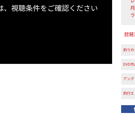
レ
は、視聴条件をご確認ください
ラ
琵琶
釣りの
DVD
アング
釣行エ