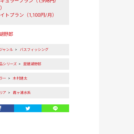
ギュラープラン（1,998円/
月）
イトプラン（1,100円/月）
湖野郎
ジャンル
>
バスフィッシング
作品シリーズ
>
琵琶湖野郎
ラー
>
木村建太
リア
>
霞ヶ浦水系