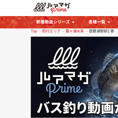
新着動画シリーズ
各種一覧
Top
釣行エリア
霞ヶ浦水系
琵琶湖野郎2 春