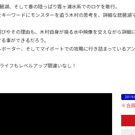
琵琶湖、そして春の陸っぱり霞ヶ浦水系でのロケを敢行。
をキーワードにモンスターを追う木村の思考を、詳細な琵琶湖
選びやその理由も、木村自身が操る水中映像を交えながら詳細
する事ができるだろう。
ルボーター、そしてマイボートでの攻略に行き詰まっているア
湖ライフもレベルアップ間違いなし！
2019-
※会