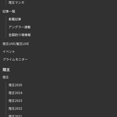
陸王マンガ
記事一覧
新着記事
アングラー連載
全国釣り場情報
陸王LIVE/艇王LIVE
イベント
プライムモニター
陸王
陸王
陸王2025
陸王2024
陸王2023
陸王2022
陸王2021