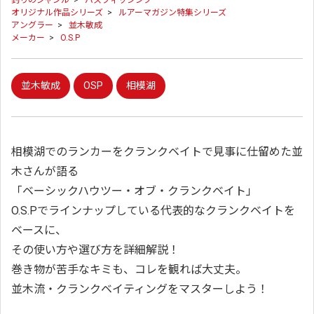
釣りのジャンル
>
バスフィッシング
オリジナル作品シリーズ
>
ルアーマガジン特集シリーズ
アングラー
>
並木敏成
メーカー
>
O.S.P
並木敏成
OSP
相模湖
相模湖でのランカーをクランクベイトで見事に仕留めた並
木さんが語る
「ベーシックハウツー・オブ・クランクベイト」
O.S.Pでラインナップしている代表的なクランクベイトを
ベースに、
その使い方や選び方を詳細解説！
巻き物が苦手なキミも、コレを観れば大丈夫。
並木流・クランクベイティングをマスターしよう！