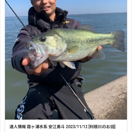
達人情報 霞ヶ浦水系 安江勇斗 2023/11/12 [利根川のお話]