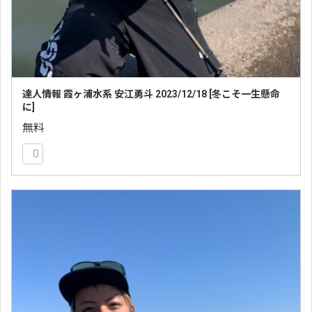
達人情報 霞ヶ浦水系 安江勇斗 2023/12/18 [冬こそ一生懸命
に]
無料
0