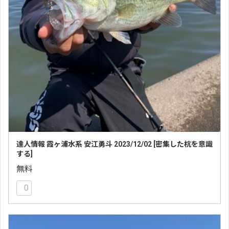
達人情報 霞ヶ浦水系 安江勇斗 2023/12/02 [密集した杭を意識
する]
無料
0