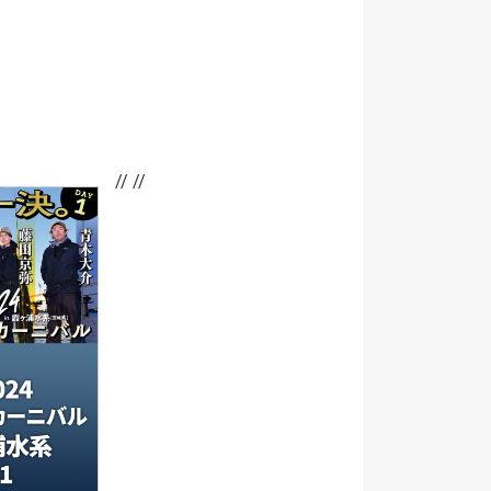
// //