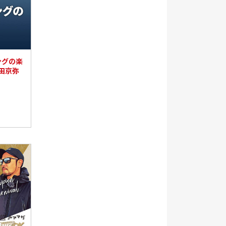
ングの楽
田京弥