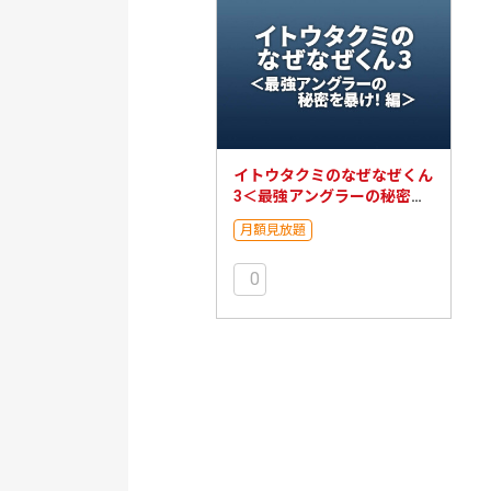
イトウタクミのなぜなぜくん
3＜最強アングラーの秘密を
暴け！編＞
月額見放題
0