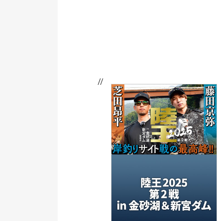
// //