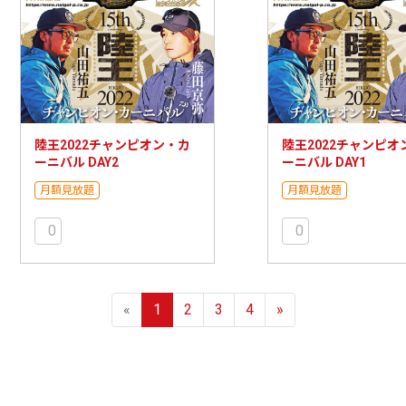
陸王2022チャンピオン・カ
陸王2022チャンピオ
ーニバル DAY2
ーニバル DAY1
月額見放題
月額見放題
0
0
«
1
2
3
4
»