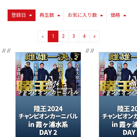
登録日
再生数
お気に入り数
価格
«
1
2
3
4
»
// //
// //