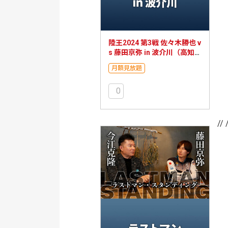
陸王2024 第3戦 佐々木勝也 v
s 藤田京弥 in 波介川（高知
県）
月額見放題
0
// 