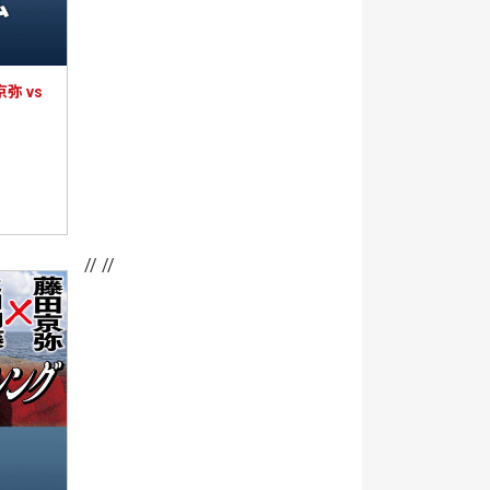
弥 vs
// //