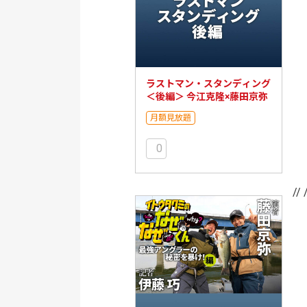
ラストマン・スタンディング
＜後編＞ 今江克隆×藤田京弥
月額見放題
0
// 