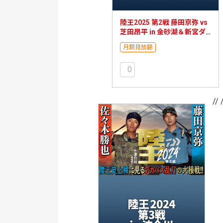
陸王2025 第2戦 藤田京弥 vs
芝田昂平 in 金砂湖＆新宮ダ
ム
月額見放題
0
// 