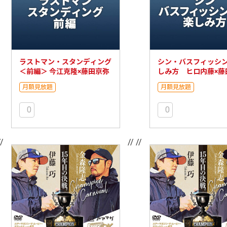
ラストマン・スタンディング
シン・バスフィッシ
＜前編＞ 今江克隆×藤田京弥
しみ方 ヒロ内藤×藤
月額見放題
月額見放題
0
0
//
// //