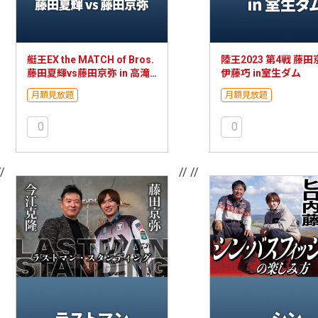
艇王EX the MATCH of Bros.
陸王2023 第4戦 藤田京
藤田夏輝vs藤田京弥 in 高滝
伊藤巧 in室生ダム
湖
月額見放題
月額見放題
0
0
//
// //