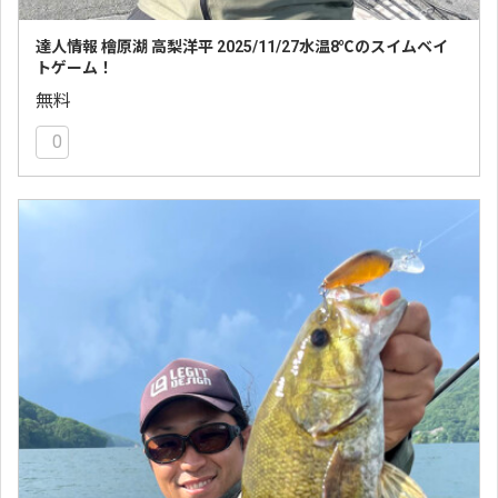
達人情報 檜原湖 高梨洋平 2025/11/27水温8℃のスイムベイ
トゲーム！
無料
0