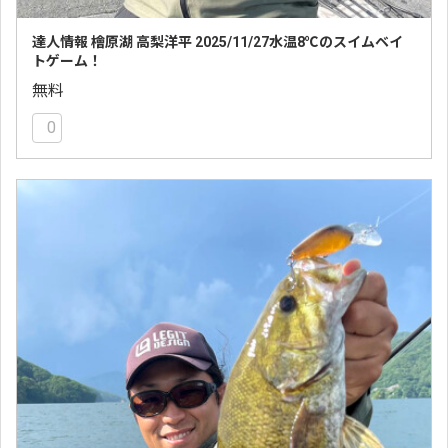
達人情報 檜原湖 高梨洋平 2025/11/27水温8℃のスイムベイ
トゲーム！
無料
0