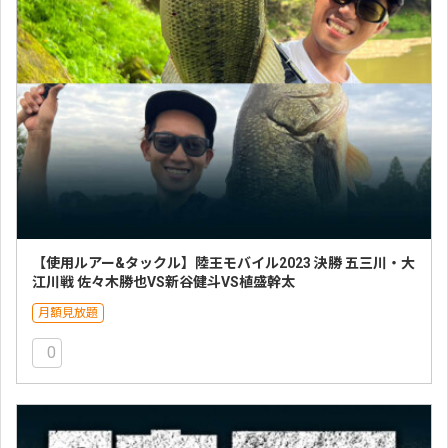
【使用ルアー&タックル】陸王モバイル2023 決勝 五三川・大
江川戦 佐々木勝也VS新谷健斗VS植盛幹太
月額見放題
0