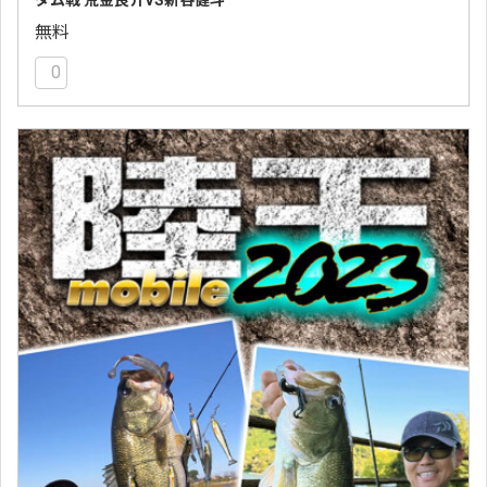
ダム戦 荒金良介VS新谷健斗
無料
0