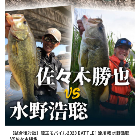
【試合後対談】陸王モバイル2023 BATTLE1 淀川戦 水野浩聡
VS佐々木勝也