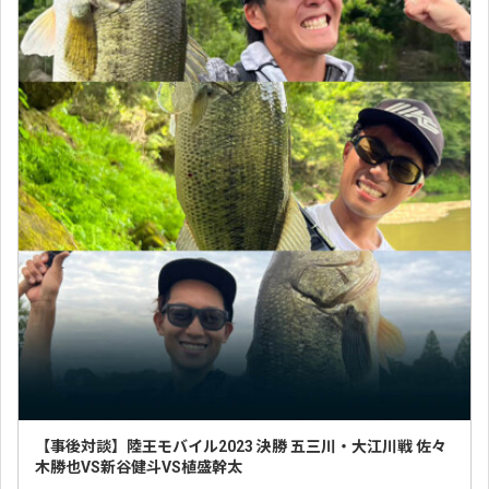
【事後対談】陸王モバイル2023 決勝 五三川・大江川戦 佐々
木勝也VS新谷健斗VS植盛幹太