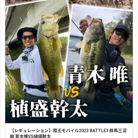
【レギュレーション】陸王モバイル2023 BATTLE3 群馬三沼
戦 青木唯VS植盛幹太