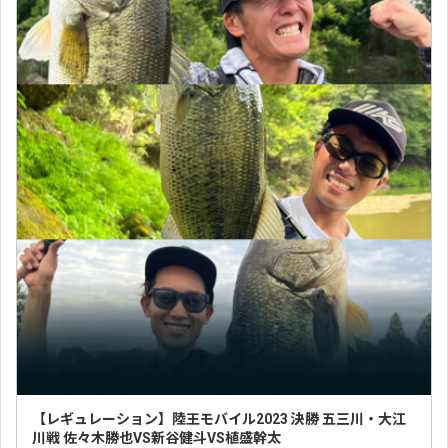
【レギュレーション】陸王モバイル2023 決勝 五三川・大江
川戦 佐々木勝也VS新谷健斗VS植盛幹太