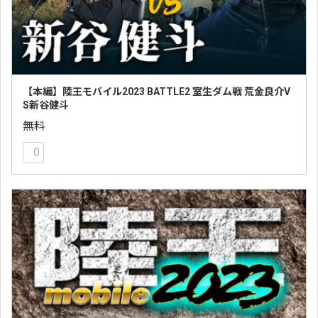
【本編】陸王モバイル2023 BATTLE2 室生ダム戦 荒金良介V
S新谷健斗
無料
0