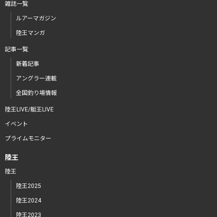
雑誌一覧
ルアーマガジン
陸王マンガ
記事一覧
新着記事
アングラー連載
全国釣り場情報
陸王LIVE/艇王LIVE
イベント
プライムモニター
陸王
陸王
陸王2025
陸王2024
陸王2023