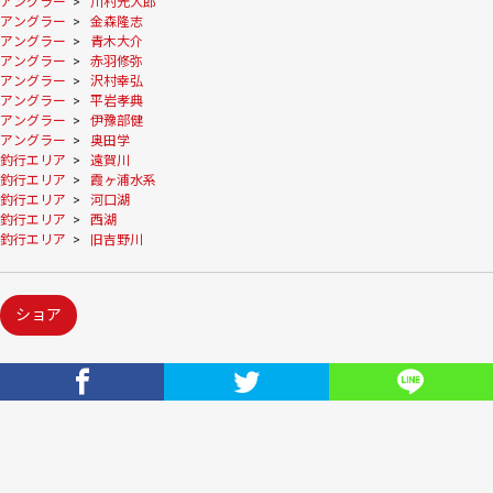
アングラー
>
川村光大郎
アングラー
>
金森隆志
アングラー
>
青木大介
アングラー
>
赤羽修弥
アングラー
>
沢村幸弘
アングラー
>
平岩孝典
アングラー
>
伊豫部健
アングラー
>
奥田学
釣行エリア
>
遠賀川
釣行エリア
>
霞ヶ浦水系
釣行エリア
>
河口湖
釣行エリア
>
西湖
釣行エリア
>
旧吉野川
ショア