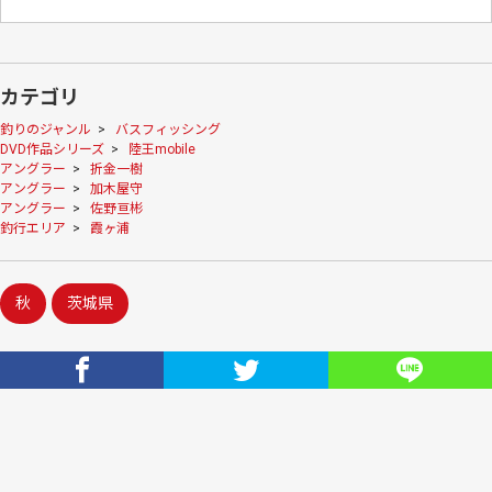
カテゴリ
釣りのジャンル
>
バスフィッシング
DVD作品シリーズ
>
陸王mobile
アングラー
>
折金一樹
アングラー
>
加木屋守
アングラー
>
佐野亘彬
釣行エリア
>
霞ヶ浦
秋
茨城県