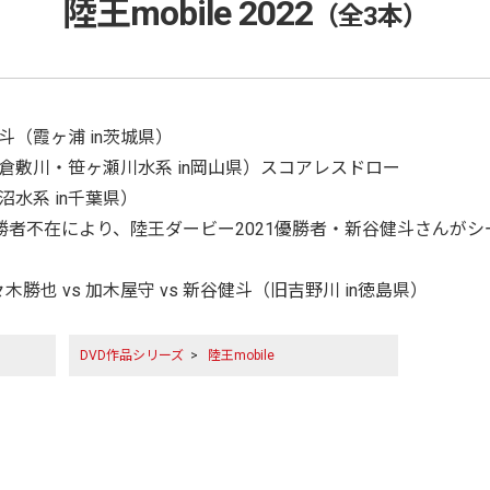
陸王mobile 2022
（全3本）
勇斗（霞ヶ浦 in茨城県）
石快（倉敷川・笹ヶ瀬川水系 in岡山県）スコアレスドロー
沼水系 in千葉県）
21優勝者不在により、陸王ダービー2021優勝者・新谷健斗さん
也 vs 加木屋守 vs 新谷健斗（旧吉野川 in徳島県）
DVD作品シリーズ
>
陸王mobile