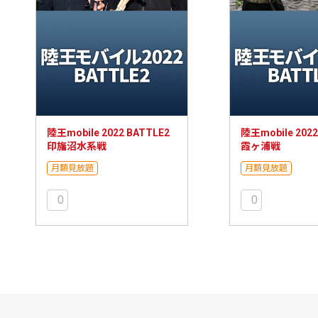
陸王mobile 2022 BATTLE2
陸王mobile 2022
印旛沼水系戦
霞ヶ浦戦
月額見放題
月額見放題
0
0