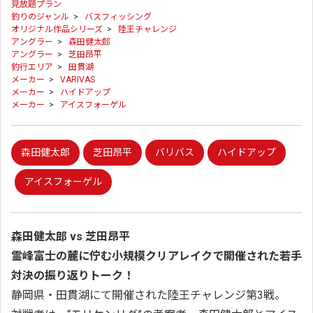
見放題プラン
釣りのジャンル
>
バスフィッシング
オリジナル作品シリーズ
>
陸王チャレンジ
アングラー
>
森田健太郎
アングラー
>
芝田昂平
釣行エリア
>
田貫湖
メーカー
>
VARIVAS
メーカー
>
ハイドアップ
メーカー
>
アイスフォーゲル
森田健太郎
芝田昂平
バリバス
ハイドアップ
アイスフォーゲル
森田健太郎 vs 芝田昂平
霊峰富士の麓に佇む小規模クリアレイクで開催された若手
対決の振り返りトーク！
静岡県・田貫湖にて開催された陸王チャレンジ第3戦。