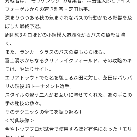
対戦者は、“モリケンリグ”の考案者、森田健太郎とアイス
フォーゲルからの若き刺客・芝田昂平。
深まりつつある秋の気まぐれなバスの行動がもろ影響を及
ぼした最終予選。
周囲約3キロほどの小規模人造湖ながらバスの魚影は濃
く、
また、ランカークラスのバスの姿もちらほら。
富士湧水からなるクリアレイクフィールド、その攻略のキ
モは、やはりサイト。
エリアトラウトでも名を馳せる森田に対し、芝田はバリバ
リの現役JBトーナメント選手。
スタイルの違う二人がお互いに魅せてくれた、あの手この
手の秘技の数々。
そのテクニックの全てを振り返る
!!
＜特典映像＞
今やトッププロが試合で使用するほど有名になった「モリ