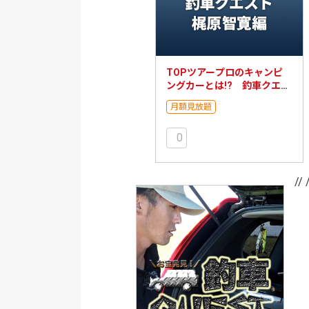
TOPツアープロのキャンピ
ングカーとは!? 釣車クエス
ト 梶原智寛編
月額見放題
0
// 