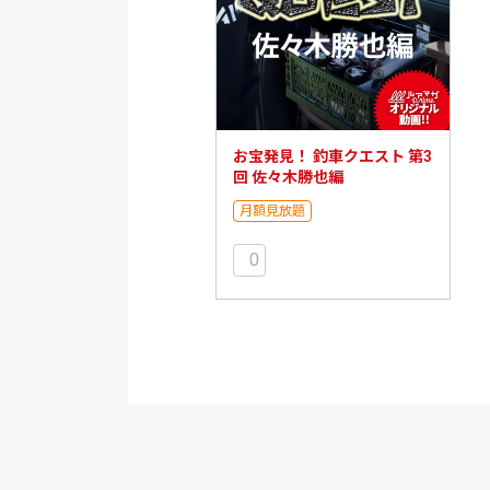
お宝発見！ 釣車クエスト 第3
回 佐々木勝也編
月額見放題
0