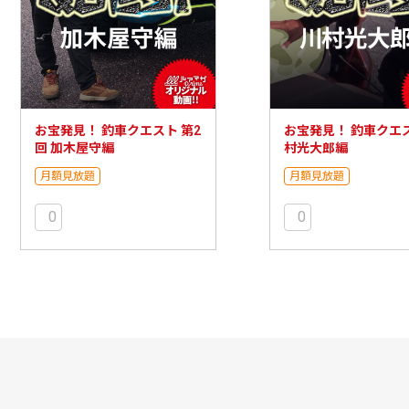
お宝発見！ 釣車クエスト 第2
お宝発見！ 釣車クエス
回 加木屋守編
村光大郎編
月額見放題
月額見放題
0
0