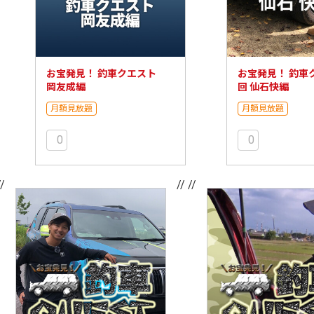
お宝発見！ 釣車クエスト
お宝発見！ 釣車
岡友成編
回 仙石快編
月額見放題
月額見放題
0
0
//
// //