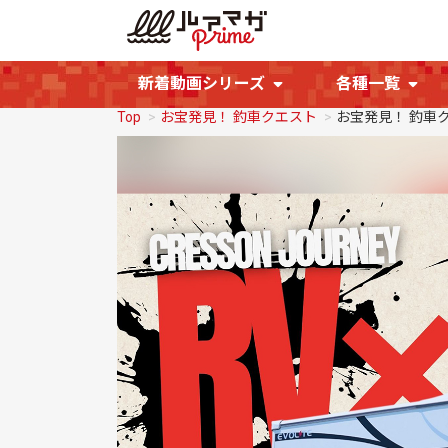
新着動画シリーズ
各種一覧
Top
お宝発見！ 釣車クエスト
お宝発見！ 釣車