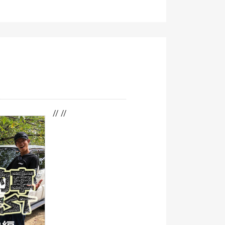
// //