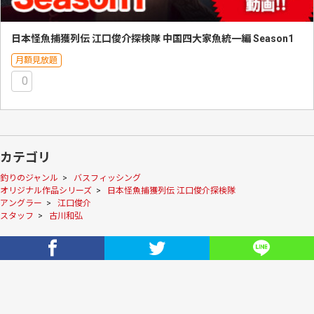
日本怪魚捕獲列伝 江口俊介探検隊 中国四大家魚統一編 Season1
月額見放題
0
カテゴリ
釣りのジャンル
>
バスフィッシング
オリジナル作品シリーズ
>
日本怪魚捕獲列伝 江口俊介探検隊
アングラー
>
江口俊介
スタッフ
>
古川和弘