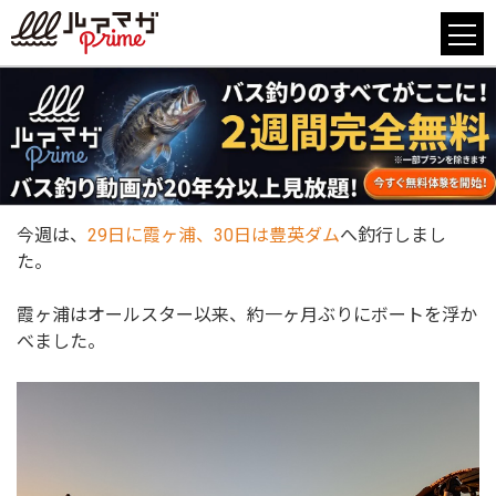
今週は、
29日に霞ヶ浦、30日は豊英ダム
へ釣行しまし
た。
霞ヶ浦はオールスター以来、約一ヶ月ぶりにボートを浮か
べました。