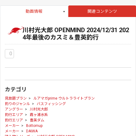
動画情報
関連コンテンツ
川村光大郎 OPENMIND 2024/12/31 202
4年最後のカスミ＆豊英釣行
0
カテゴリ
見放題プラン
>
ルアマガprime ウルトラライトプラン
釣りのジャンル
>
バスフィッシング
アングラー
>
川村光大郎
釣行エリア
>
霞ヶ浦水系
釣行エリア
>
豊英ダム
メーカー
>
Bottomup
メーカー
>
DAIWA