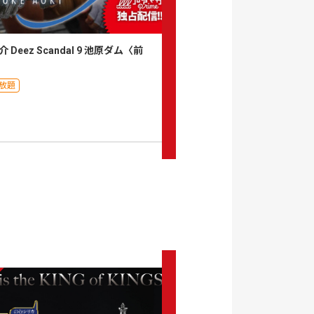
 Deez Scandal 9 池原ダム〈前
青木大介 Deez Scandal 8 
月額見放題
放題
0
セット