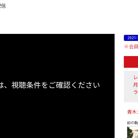
配信
2021-
※会
レ
は、視聴条件をご確認ください
ラ
青木大
前の