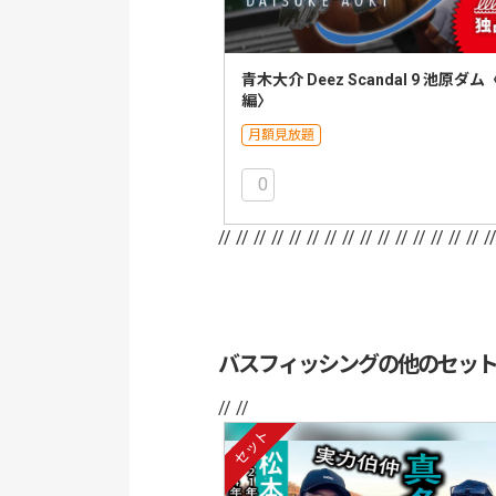
青木大介 Deez Scandal 9 池原ダム
編〉
月額見放題
0
// //
// //
// //
// //
// //
// //
// //
// /
バスフィッシングの他のセッ
// //
セット