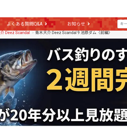
よくある質問Q&A
お知らせ
 Deez Scandal
青木大介 Deez Scandal 9 池原ダム〈前編〉