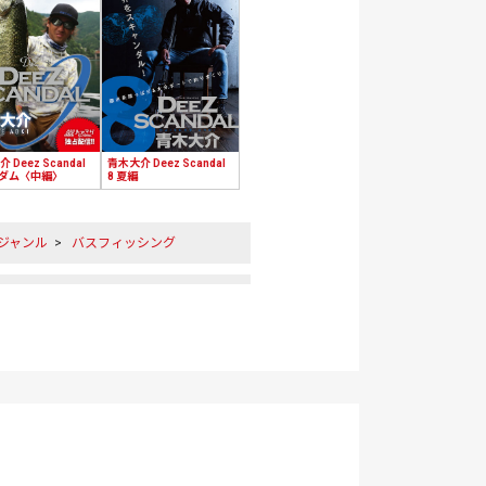
 Deez Scandal
青木大介 Deez Scandal
原ダム〈中編〉
8 夏編
ジャンル
>
バスフィッシング
作品シリーズ
>
DEEZ SCANDAL
ラー
>
青木大介
リア
>
池原ダム