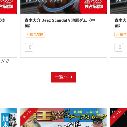
〈後
青木大介 Deez Scandal 9 池原ダム〈中
青木大介
編〉
編〉
月額見放題
月額見
0
0
/
// //
一覧へ
ト
セット
セット