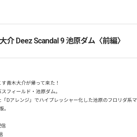
介 Deez Scandal 9 池原ダム〈前編〉
こす青木大介が帰って来た！
バスフィールド・池原ダム。
た「Dアレンジ」でハイプレッシャー化した池原のフロリダ系
集版。
配信
信