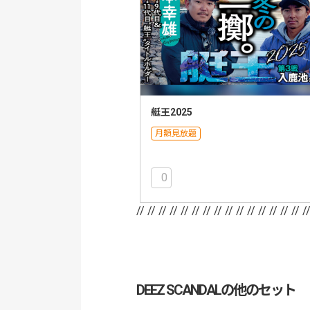
艇王2025
月額見放題
0
// //
// //
// //
// //
// //
// //
// //
// /
DEEZ SCANDALの他のセット