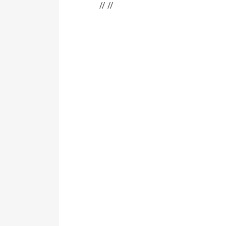
// //