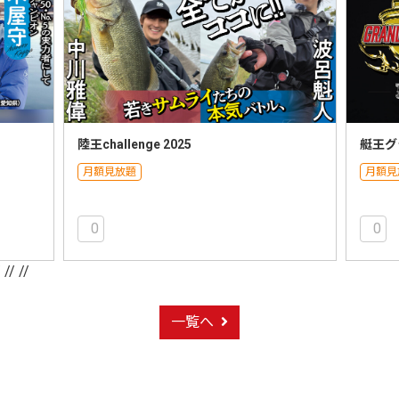
陸王challenge 2025
艇王グ
月額見放題
月額見
0
0
/
// //
一覧へ