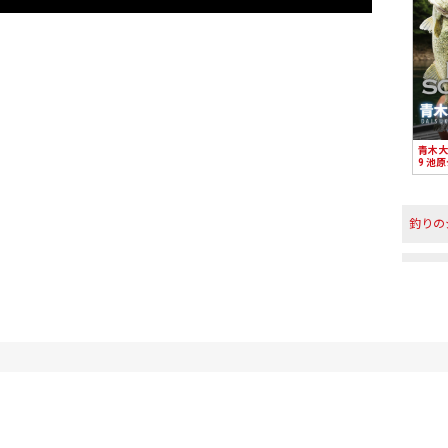
青木大介
9 池
釣りの
DVD
アング
釣行エ