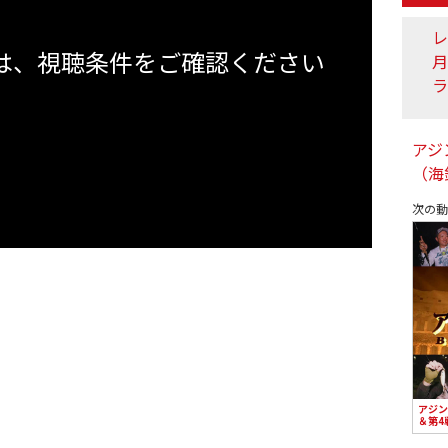
レ
は、視聴条件をご確認ください
ラ
アジ
（海
次の
アジン
＆第4