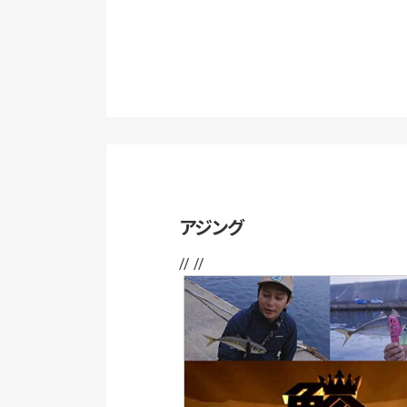
アジング
// //