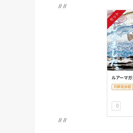
// //
セット
ルアーマガ
月額見放題
0
// //