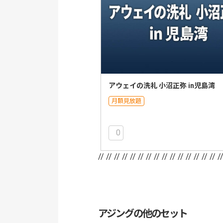
アウェイの洗礼 小沼正弥 in児島湾
月額見放題
0
// //
// //
// //
// //
// //
// //
// //
// /
アジングの他のセット