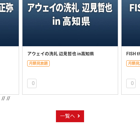
アウェイの洗礼 辺見哲也 in高知県
FISH
月額見放題
月額見
0
0
/
// //
一覧へ