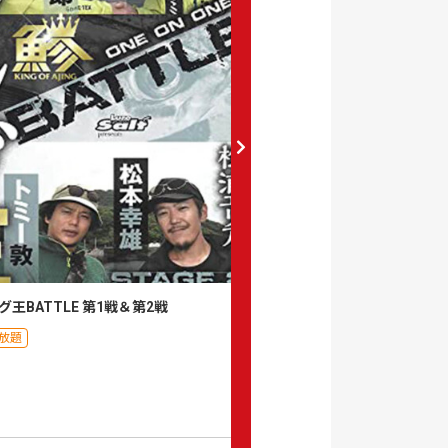
グ王BATTLE 第1戦＆第2戦
ライトゲーム王 アジなヤツら
房総半島
放題
月額見放題
0