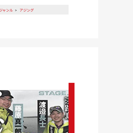
ジャンル
>
アジング
バル作品シリーズ
>
マガジンソルト
ラー
>
松本幸雄
ラー
>
トミー敦
ラー
>
木村壮大
ラー
>
渡邉長士