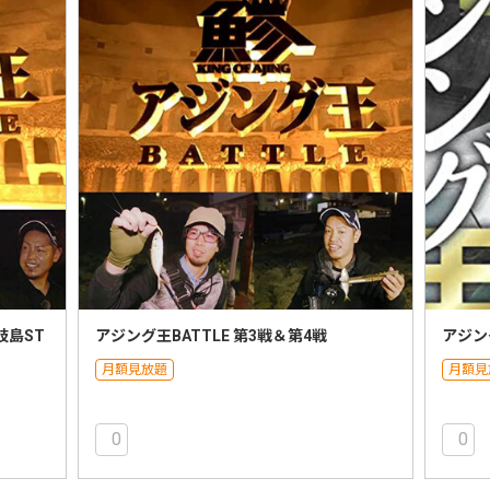
岐島ST
アジング王BATTLE 第3戦＆第4戦
アジン
月額見放題
月額見
0
0