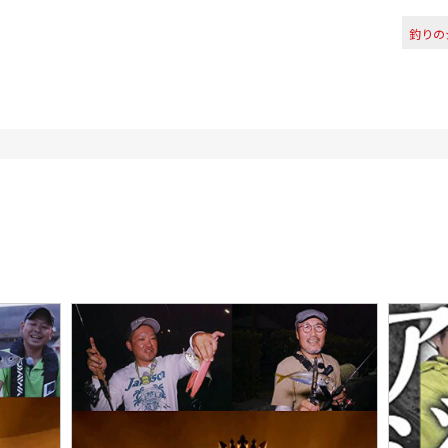
釣りの
リバイ
ルアー
アング
アング
アング
アング