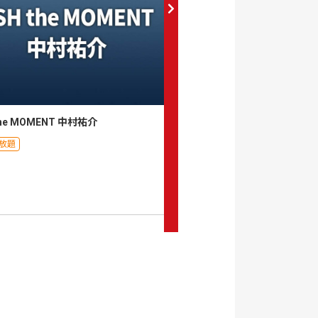
 the MOMENT 中村祐介
アウェイの洗礼 村岡昌憲 i
放題
月額見放題
0