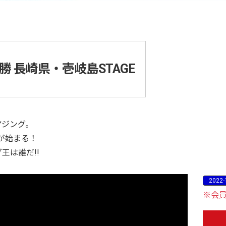
勝 長崎県・壱岐島STAGE
アジング。
Eが始まる！
王は誰だ!!
2022-
※会