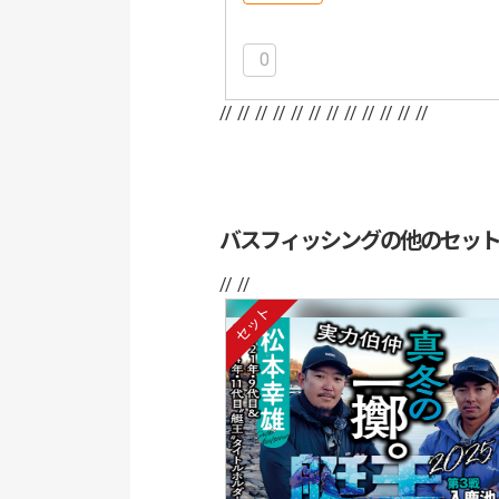
0
// //
// //
// //
// //
// //
// //
バスフィッシングの他のセッ
// //
セット