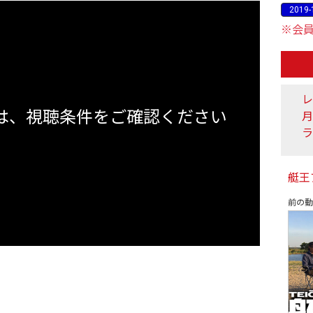
2019-
※会
レ
は、視聴条件をご確認ください
ラ
艇王
前の