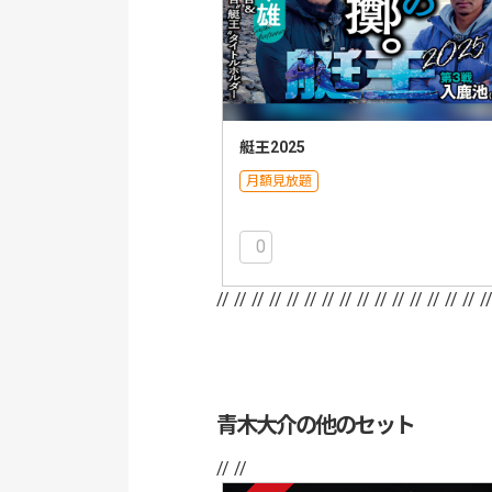
艇王2025
月額見放題
0
// //
// //
// //
// //
// //
// //
// //
// /
青木大介の他のセット
// //