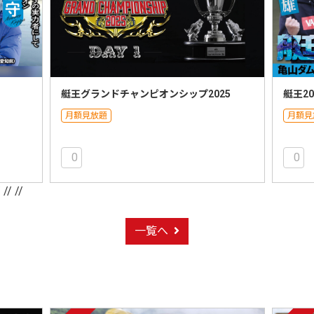
艇王グランドチャンピオンシップ2025
艇王20
月額見放題
月額見
0
0
/
// //
一覧へ