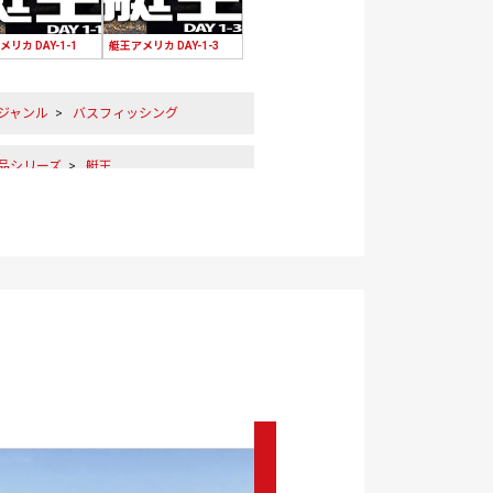
リカ DAY-1-1
艇王アメリカ DAY-1-3
ジャンル
>
バスフィッシング
作品シリーズ
>
艇王
ラー
>
青木大介
ラー
>
伊藤巧
リア
>
グレープバインレイク