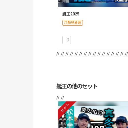
艇王2025
月額見放題
0
// //
// //
// //
// //
// //
// //
// //
// /
艇王の他のセット
// //
セット