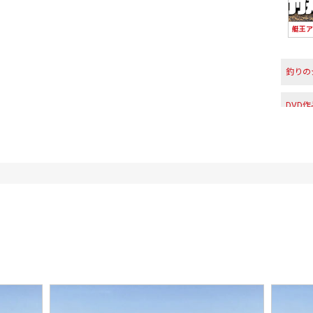
艇王アメ
釣りの
DVD
アング
アング
釣行エ