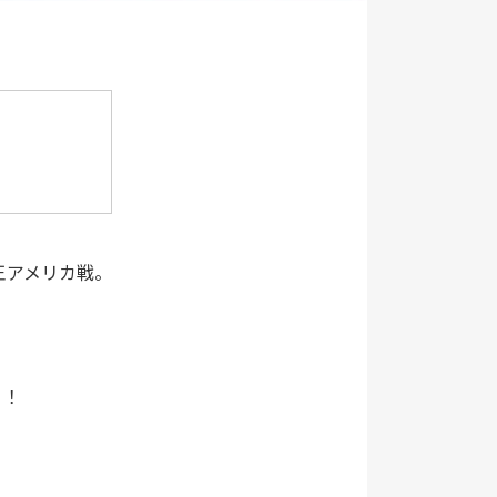
王アメリカ戦。
！！