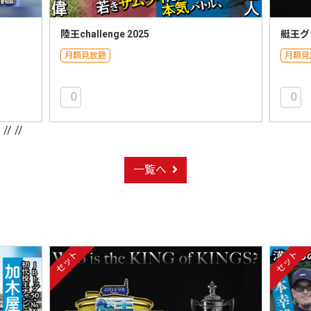
陸王challenge 2025
艇王グ
月額見放題
月額見
0
0
/
// //
一覧へ
セット
セット