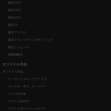
艇王2016
艇王2015
艇王2014
艇王EX
艇王アメリカ
艇王グランドチャンピオンシップ
艇王レジェンド
琵琶湖艇王
オリジナル作品
オリジナル作品
エッセンシャル・テクニクス
タックル・オブ・ザ・イヤー
バスプロの掟
プライムNEWS!
プライムオンラインセミナー