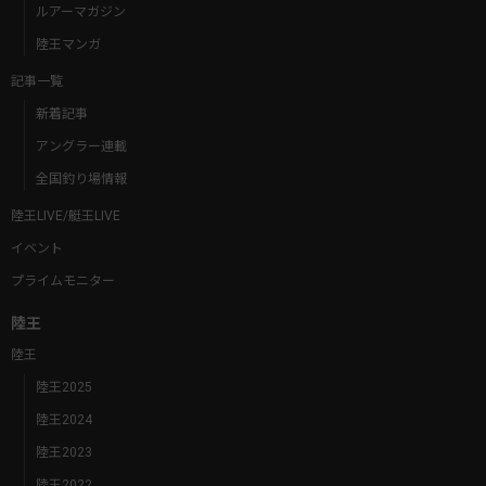
ルアーマガジン
陸王マンガ
記事一覧
新着記事
アングラー連載
全国釣り場情報
陸王LIVE/艇王LIVE
イベント
プライムモニター
陸王
陸王
陸王2025
陸王2024
陸王2023
陸王2022