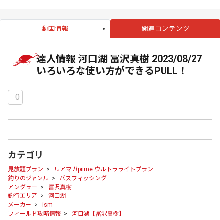
動画情報
関連コンテンツ
達人情報 河口湖 冨沢真樹 2023/08/27
いろいろな使い方ができるPULL！
0
カテゴリ
見放題プラン
>
ルアマガprime ウルトラライトプラン
釣りのジャンル
>
バスフィッシング
アングラー
>
富沢真樹
釣行エリア
>
河口湖
メーカー
>
ism
フィールド攻略情報
>
河口湖【冨沢真樹】