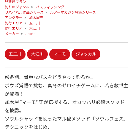
見放題プラン
釣りのジャンル
>
バスフィッシング
リバイバル作品シリーズ
>
ルアーマガジン特集シリーズ
アングラー
>
加木屋守
釣行エリア
>
五三川
釣行エリア
>
大江川
メーカー
>
Jackall
五三川
大江川
マーモ
ジャッカル
厳冬期、貴重なバスをどうやって釣るか…
ボウズ覚悟で挑む、真冬のゼロイチゲームに、若き救世主
が登場！
加木屋 “マーモ” 守が伝授する、オカッパリ必殺メソッド
を披露。
ソウルシャッドを使ったマル秘メソッド「ソウルフェス」
テクニックをはじめ、