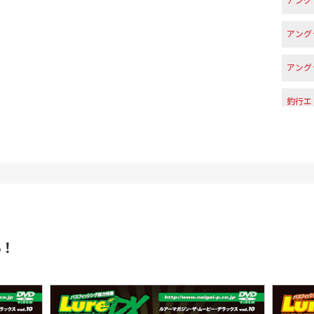
アング
アング
アング
釣行エ
ら！