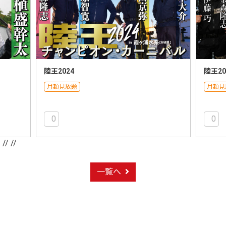
陸王2024
陸王20
月額見放題
月額見
0
0
/
// //
一覧へ