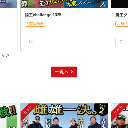
陸王challenge 2025
艇王グ
月額見放題
月額見
0
0
/
// //
一覧へ
セット
セット