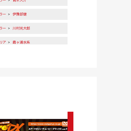
ラー
>
青木大介
ラー
>
伊豫部健
ラー
>
川村光大郎
リア
>
霞ヶ浦水系