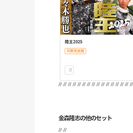
陸王2025
月額見放題
0
// //
// //
// //
// //
// //
// //
// //
// /
金森隆志の他のセット
// //