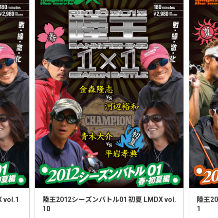
vol.1
陸王2012シーズンバトル01 初夏 LMDX vol.
陸王20
10
1