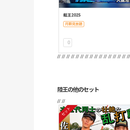
艇王2025
月額見放題
0
// //
// //
// //
// //
// //
// //
// //
// /
陸王の他のセット
// //
セット