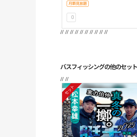
月額見放題
0
// //
// //
// //
// //
// //
バスフィッシングの他のセッ
// //
セット