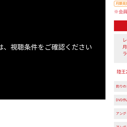
月額見
※会
レ
は、視聴条件をご確認ください
ラ
陸王
釣りの
DVD
アング