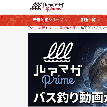
新着動画シリーズ
各種一覧
Top
釣行エリア
霞ヶ浦水系
陸王2012チャンピオ