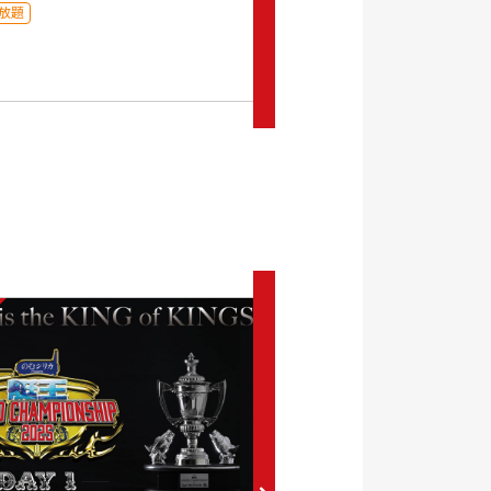
放題
月額見放題
0
セット