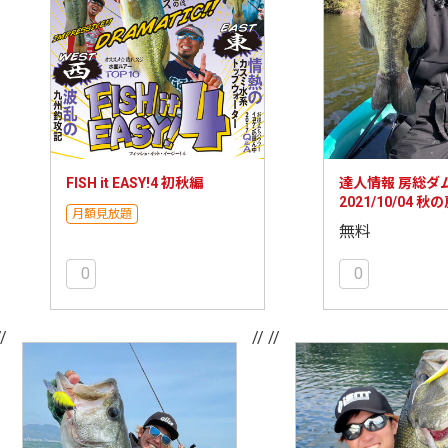
FISH it EASY!4 初秋編
達人情報 房総ダ
2021/10/04 
月額見放題
メ3パターンを紹
無料
0
0
//
// //