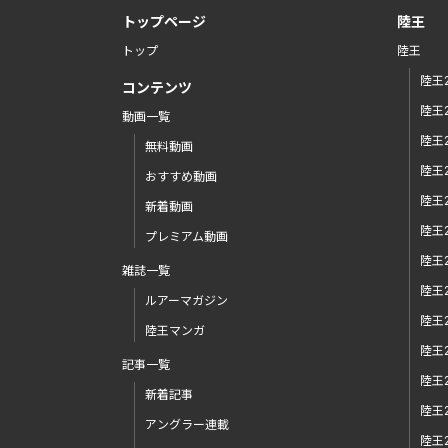
トップページ
陸王
トップ
陸王
陸王2
コンテンツ
陸王2
動画一覧
陸王2
無料動画
陸王2
おすすめ動画
陸王2
新着動画
陸王2
プレミアム動画
陸王2
雑誌一覧
陸王2
ルアーマガジン
陸王2
陸王マンガ
陸王2
記事一覧
陸王2
新着記事
陸王2
アングラー連載
陸王2