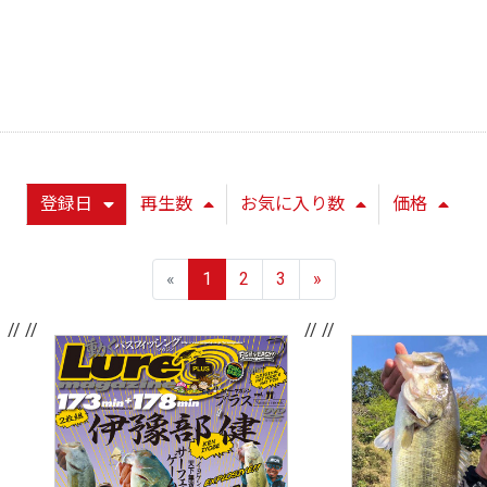
登録日
再生数
お気に入り数
価格
«
1
2
3
»
// //
// //