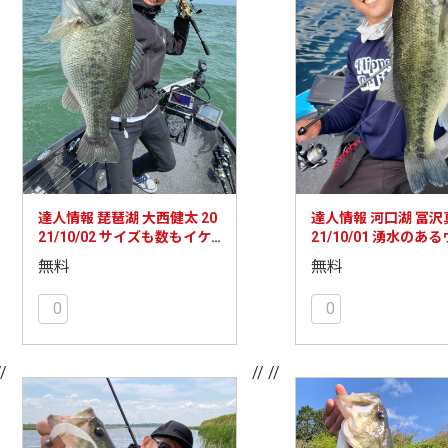
達人情報 琵琶湖 大西健太 20
達人情報 河口湖 冨沢真
21/10/02 サイズも数もイケ
21/10/01 湧水のあ
る楽しい秋になってきまし
ドフラットにはバス
無料
無料
た！
る！
0
0
//
// //