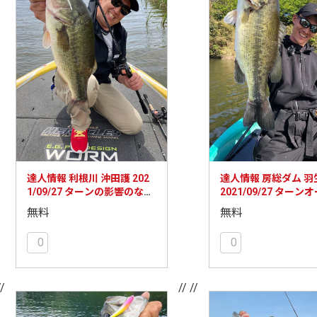
達人情報 利根川 沖田護 202
達人情報 房総ダム 羽
1/09/27 ターンの影響のない
2021/09/27 ターン
良い水のエリアを探そう！
の現在は沖の立ち木
無料
無料
ポット
0
0
//
// //