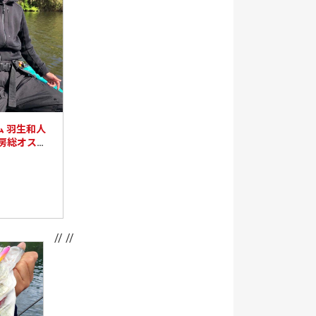
ム 羽生和人
秋の房総オスス
介！
// //