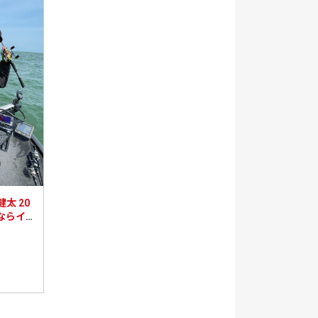
太 20
いならイ
らミドス