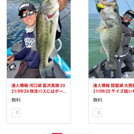
達人情報 河口湖 冨沢真樹 20
達人情報 琵琶湖 大西健
21/09/26 放流バスにはポー
21/09/25 サイズ狙
クノーシンカーで！
モシェイカー、数な
無料
無料
トなどで！
0
0