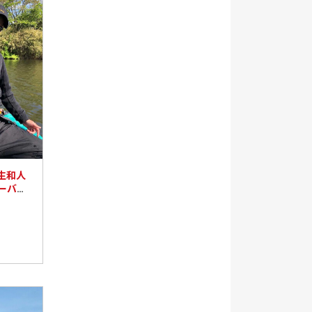
生和人
オーバー
がキース