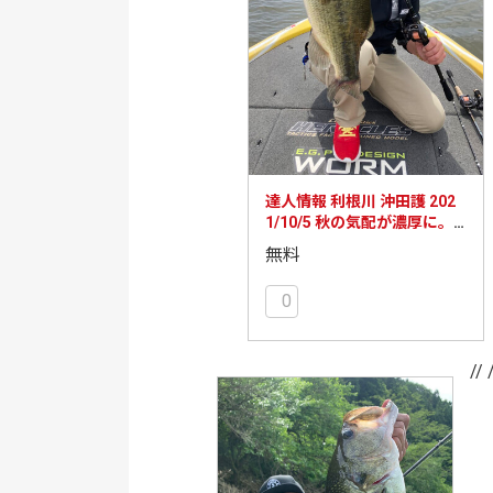
達人情報 利根川 沖田護 202
1/10/5 秋の気配が濃厚に。
こんな時はスピナベのスロー
無料
引き！
0
// 