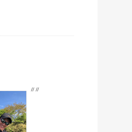
// //