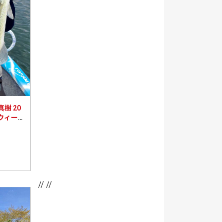
樹 20
るウィー
が溜ま
// //