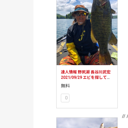
達人情報 野尻湖 長谷川武宏
2021/09/29 エビを探してネ
コリグ＆ライトキャロでじっ
無料
くり誘う！
0
// 