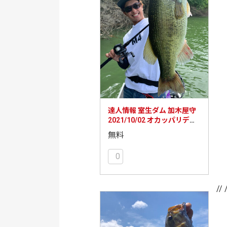
達人情報 室生ダム 加木屋守
2021/10/02 オカッパリディ
ープクランクで中層攻略！
無料
0
// 