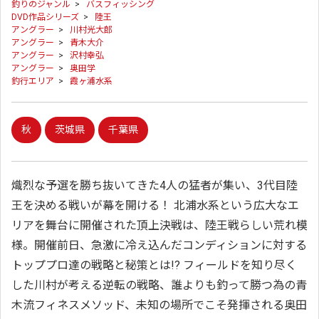
釣りのジャンル
>
バスフィッシング
DVD作品シリーズ
>
陸王
アングラー
>
川村光大郎
アングラー
>
青木大介
アングラー
>
沢村幸弘
アングラー
>
奥田学
釣行エリア
>
霞ヶ浦水系
秋
茨城県
千葉県
熾烈な予選を勝ち抜いてきた4人の猛者が集い、3代目陸
王を決める戦いが幕を開ける！ 北浦水系という広大なエ
リアを舞台に開催された頂上決戦は、陸王戦らしい荒れ模
様。開催前日、急激に冷え込んだコンディションに対する
トッププロ達の戦略と秘策とは!? フィールドを知り尽く
した川村が考える逆転の戦略、誰よりも釣って勝つ為の青
木流フィネスメソッド、未知の場所でこそ発揮される奥田