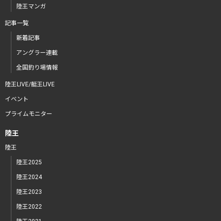
陸王マンガ
記事一覧
新着記事
アングラー連載
全国釣り場情報
陸王LIVE/艇王LIVE
イベント
プライムモニター
陸王
陸王
陸王2025
陸王2024
陸王2023
陸王2022