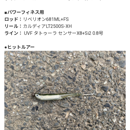
■パワーフィネス用
ロッド：
リベリオン681ML+FS
リール：
カルディアLT2500S-XH
ライン：
UVF タトゥーラ センサーX8+Si2 0.8号
●ヒットルアー